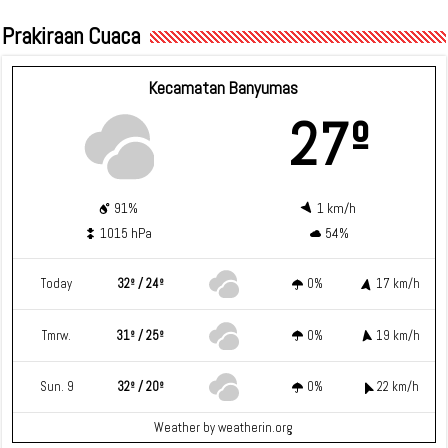
Prakiraan Cuaca
Kecamatan Banyumas
27º
91%
1 km/h
1015 hPa
54%
Today
32º / 24º
0%
17 km/h
Tmrw.
31º / 25º
0%
19 km/h
Sun. 9
32º / 20º
0%
22 km/h
Weather
by weatherin.org