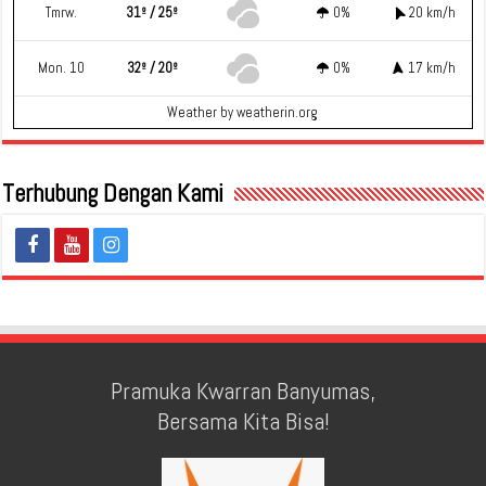
Tmrw.
31º / 25º
0%
20 km/h
Mon. 10
32º / 20º
0%
17 km/h
Weather
by weatherin.org
Terhubung Dengan Kami
Pramuka Kwarran Banyumas,
Bersama Kita Bisa!