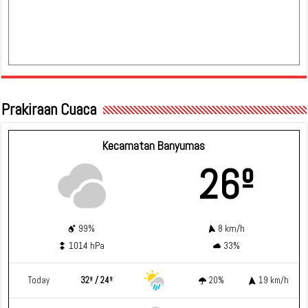
Prakiraan Cuaca
Kecamatan Banyumas
26º
99%
8 km/h
1014 hPa
33%
Today
32º / 24º
20%
19 km/h